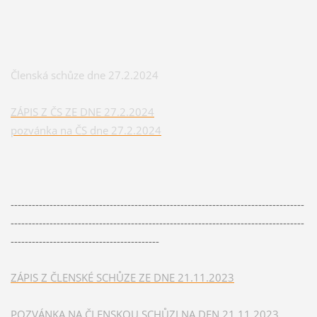
Členská schůze dne 27.2.2024
ZÁPIS Z ČS ZE DNE 27.2.2024
pozvánka na ČS dne 27.2.2024
-----------------------------------------------------------------------------------
-----------------------------------------------------------------------------------
------------------------------------------
ZÁPIS Z ČLENSKÉ SCHŮZE ZE DNE 21.11.2023
POZVÁNKA NA ČLENSKOU SCHŮZI NA DEN 21.11.2023