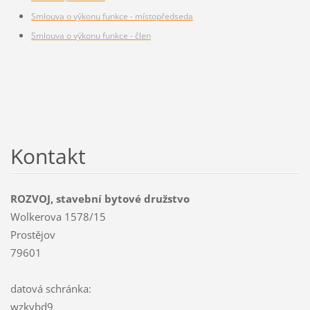
Smlouva o výkonu funkce - místopředseda
Smlouva o výkonu funkce - člen
Kontakt
ROZVOJ, stavební bytové družstvo
Wolkerova 1578/15
Prostějov
79601
datová schránka:
wzkybd9